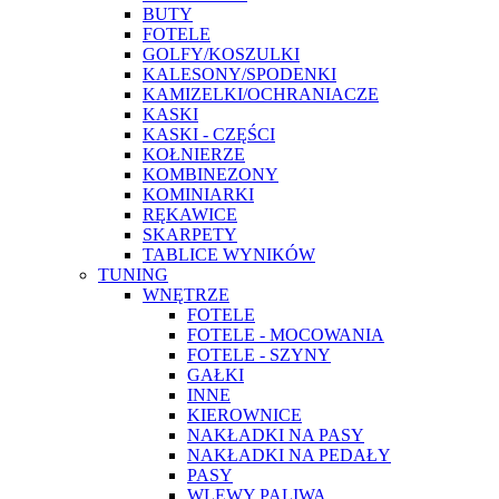
BUTY
FOTELE
GOLFY/KOSZULKI
KALESONY/SPODENKI
KAMIZELKI/OCHRANIACZE
KASKI
KASKI - CZĘŚCI
KOŁNIERZE
KOMBINEZONY
KOMINIARKI
RĘKAWICE
SKARPETY
TABLICE WYNIKÓW
TUNING
WNĘTRZE
FOTELE
FOTELE - MOCOWANIA
FOTELE - SZYNY
GAŁKI
INNE
KIEROWNICE
NAKŁADKI NA PASY
NAKŁADKI NA PEDAŁY
PASY
WLEWY PALIWA