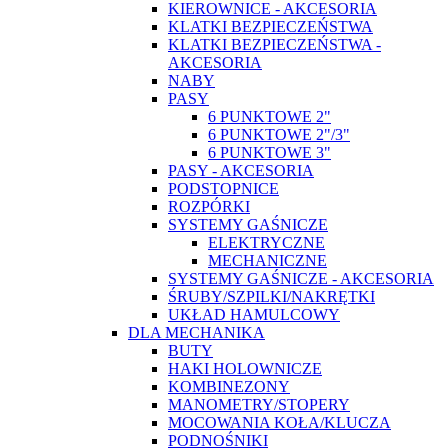
KIEROWNICE - AKCESORIA
KLATKI BEZPIECZEŃSTWA
KLATKI BEZPIECZEŃSTWA -
AKCESORIA
NABY
PASY
6 PUNKTOWE 2"
6 PUNKTOWE 2"/3"
6 PUNKTOWE 3"
PASY - AKCESORIA
PODSTOPNICE
ROZPÓRKI
SYSTEMY GAŚNICZE
ELEKTRYCZNE
MECHANICZNE
SYSTEMY GAŚNICZE - AKCESORIA
ŚRUBY/SZPILKI/NAKRĘTKI
UKŁAD HAMULCOWY
DLA MECHANIKA
BUTY
HAKI HOLOWNICZE
KOMBINEZONY
MANOMETRY/STOPERY
MOCOWANIA KOŁA/KLUCZA
PODNOŚNIKI