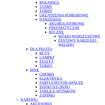
RĘKAWICE
TAŚMY
TORBY
URZĄDZENIA POMIAROWE
NARZĘDZIA
AKUMULATOROWE
PNEUMATYCZNE
RĘCZNE
WÓZKI WARSZTATOWE
ZESTAWY NARZĘDZI -
WALIZKI
DLA PILOTA
BUTY
LAMPKI
ZESZYT
TORBY
INNE
CHEMIA
ELEKTRYKA
FARTUCHY/CHLAPACZE
SIATKI NA OKNO
TABLICE WYNIKÓW
ZAPINKI
KARTING
AKCESORIA