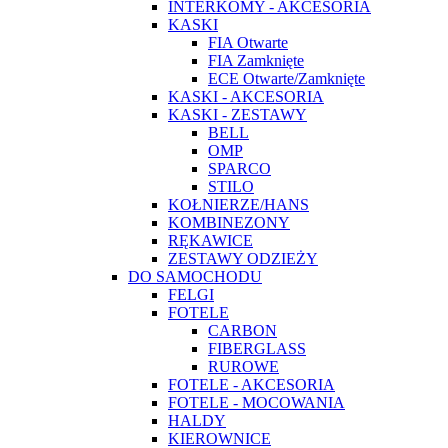
INTERKOMY - AKCESORIA
KASKI
FIA Otwarte
FIA Zamknięte
ECE Otwarte/Zamknięte
KASKI - AKCESORIA
KASKI - ZESTAWY
BELL
OMP
SPARCO
STILO
KOŁNIERZE/HANS
KOMBINEZONY
RĘKAWICE
ZESTAWY ODZIEŻY
DO SAMOCHODU
FELGI
FOTELE
CARBON
FIBERGLASS
RUROWE
FOTELE - AKCESORIA
FOTELE - MOCOWANIA
HALDY
KIEROWNICE