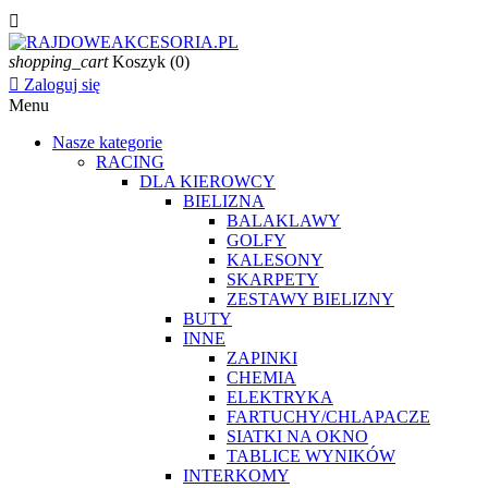

shopping_cart
Koszyk
(0)

Zaloguj się
Menu
Nasze kategorie
RACING
DLA KIEROWCY
BIELIZNA
BALAKLAWY
GOLFY
KALESONY
SKARPETY
ZESTAWY BIELIZNY
BUTY
INNE
ZAPINKI
CHEMIA
ELEKTRYKA
FARTUCHY/CHLAPACZE
SIATKI NA OKNO
TABLICE WYNIKÓW
INTERKOMY