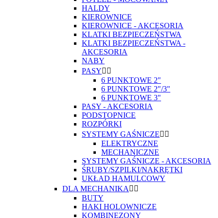
HALDY
KIEROWNICE
KIEROWNICE - AKCESORIA
KLATKI BEZPIECZEŃSTWA
KLATKI BEZPIECZEŃSTWA -
AKCESORIA
NABY
PASY


6 PUNKTOWE 2"
6 PUNKTOWE 2"/3"
6 PUNKTOWE 3"
PASY - AKCESORIA
PODSTOPNICE
ROZPÓRKI
SYSTEMY GAŚNICZE


ELEKTRYCZNE
MECHANICZNE
SYSTEMY GAŚNICZE - AKCESORIA
ŚRUBY/SZPILKI/NAKRĘTKI
UKŁAD HAMULCOWY
DLA MECHANIKA


BUTY
HAKI HOLOWNICZE
KOMBINEZONY