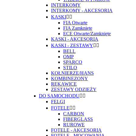
INTERKOMY
INTERKOMY - AKCESORIA
KASKI


FIA Otwarte
FIA Zamknięte
ECE Otwarte/Zamknięte
KASKI - AKCESORIA
KASKI - ZESTAWY


BELL
OMP
SPARCO
STILO
KOŁNIERZE/HANS
KOMBINEZONY
RĘKAWICE
ZESTAWY ODZIEŻY
DO SAMOCHODU


FELGI
FOTELE


CARBON
FIBERGLASS
RUROWE
FOTELE - AKCESORIA
FOTELE - MOCOWANIA