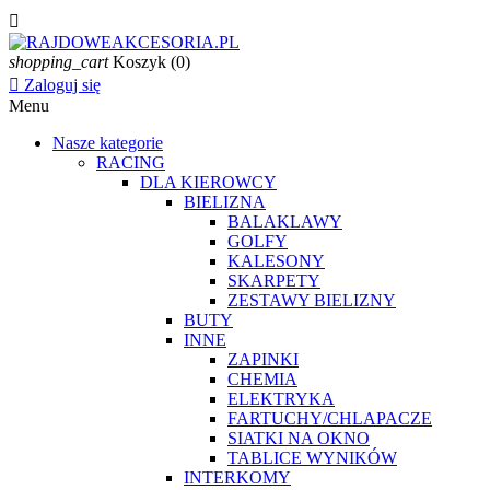

shopping_cart
Koszyk
(0)

Zaloguj się
Menu
Nasze kategorie
RACING
DLA KIEROWCY
BIELIZNA
BALAKLAWY
GOLFY
KALESONY
SKARPETY
ZESTAWY BIELIZNY
BUTY
INNE
ZAPINKI
CHEMIA
ELEKTRYKA
FARTUCHY/CHLAPACZE
SIATKI NA OKNO
TABLICE WYNIKÓW
INTERKOMY