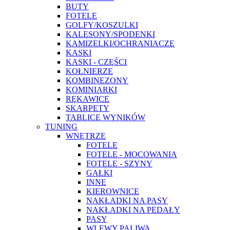
BUTY
FOTELE
GOLFY/KOSZULKI
KALESONY/SPODENKI
KAMIZELKI/OCHRANIACZE
KASKI
KASKI - CZĘŚCI
KOŁNIERZE
KOMBINEZONY
KOMINIARKI
RĘKAWICE
SKARPETY
TABLICE WYNIKÓW
TUNING
WNĘTRZE
FOTELE
FOTELE - MOCOWANIA
FOTELE - SZYNY
GAŁKI
INNE
KIEROWNICE
NAKŁADKI NA PASY
NAKŁADKI NA PEDAŁY
PASY
WLEWY PALIWA