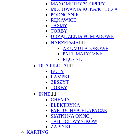
MANOMETRY/STOPERY
MOCOWANIA KOŁA/KLUCZA
PODNOŚNIKI
RĘKAWICE
TAŚMY
TORBY
URZĄDZENIA POMIAROWE
NARZĘDZIA


AKUMULATOROWE
PNEUMATYCZNE
RĘCZNE
DLA PILOTA


BUTY
LAMPKI
ZESZYT
TORBY
INNE


CHEMIA
ELEKTRYKA
FARTUCHY/CHLAPACZE
SIATKI NA OKNO
TABLICE WYNIKÓW
ZAPINKI
KARTING