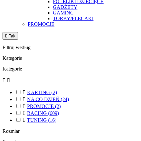
FOTELIKI DZIECIĘCE
GADŻETY
GAMING
TORBY/PLECAKI
PROMOCJE

Tak
Filtruj według
Kategorie
Kategorie



KARTING
(2)

NA CO DZIEŃ
(24)

PROMOCJE
(2)

RACING
(609)

TUNING
(16)
Rozmiar