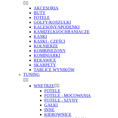


AKCESORIA
BUTY
FOTELE
GOLFY/KOSZULKI
KALESONY/SPODENKI
KAMIZELKI/OCHRANIACZE
KASKI
KASKI - CZĘŚCI
KOŁNIERZE
KOMBINEZONY
KOMINIARKI
RĘKAWICE
SKARPETY
TABLICE WYNIKÓW
TUNING


WNĘTRZE


FOTELE
FOTELE - MOCOWANIA
FOTELE - SZYNY
GAŁKI
INNE
KIEROWNICE