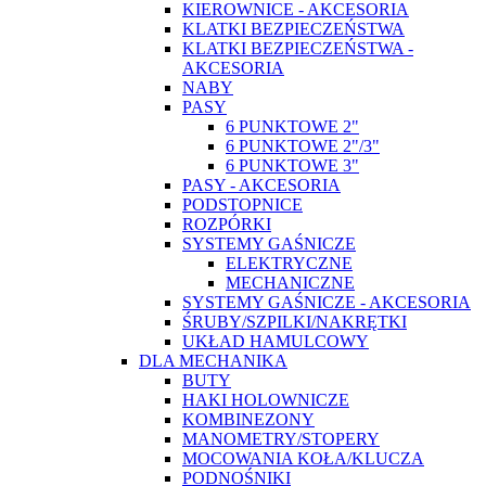
KIEROWNICE - AKCESORIA
KLATKI BEZPIECZEŃSTWA
KLATKI BEZPIECZEŃSTWA -
AKCESORIA
NABY
PASY
6 PUNKTOWE 2"
6 PUNKTOWE 2"/3"
6 PUNKTOWE 3"
PASY - AKCESORIA
PODSTOPNICE
ROZPÓRKI
SYSTEMY GAŚNICZE
ELEKTRYCZNE
MECHANICZNE
SYSTEMY GAŚNICZE - AKCESORIA
ŚRUBY/SZPILKI/NAKRĘTKI
UKŁAD HAMULCOWY
DLA MECHANIKA
BUTY
HAKI HOLOWNICZE
KOMBINEZONY
MANOMETRY/STOPERY
MOCOWANIA KOŁA/KLUCZA
PODNOŚNIKI