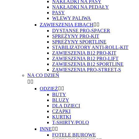
NAKŁADKI NA PASY
NAKŁADKI NA PEDAŁY
PASY
WLEWY PALIWA
ZAWIESZENIA EIBACH


DYSTANSE PRO-SPACER
SPRĘŻYNY PRO-KIT
SPRĘŻYNY SPORTLINE
STABILIZATORY ANTI-ROLL-KIT
ZAWIESZENIA B12 PRO-KIT
ZAWIESZENIA B12 PRO-LIFT
ZAWIESZENIA B12 SPORTLINE
ZAWIESZENIA PRO-STREET-S
NA CO DZIEŃ


ODZIEŻ


BUTY
BLUZY
DLA DZIECI
CZAPKI
KURTKI
T-SHIRTY/POLO
INNE


FOTELE BIUROWE