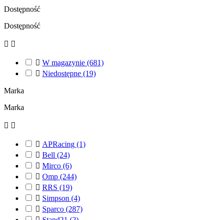
Dostępność
Dostępność



W magazynie
(681)

Niedostępne
(19)
Marka
Marka



APRacing
(1)

Bell
(24)

Mirco
(6)

Omp
(244)

RRS
(19)

Simpson
(4)

Sparco
(287)

Stand21
(2)