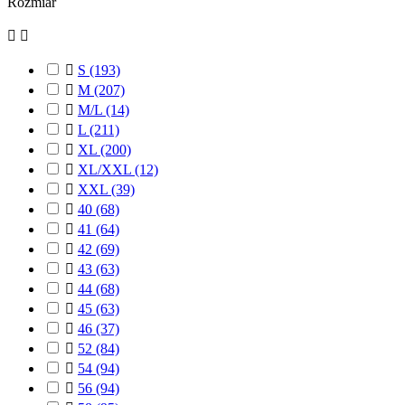
Rozmiar



S
(193)

M
(207)

M/L
(14)

L
(211)

XL
(200)

XL/XXL
(12)

XXL
(39)

40
(68)

41
(64)

42
(69)

43
(63)

44
(68)

45
(63)

46
(37)

52
(84)

54
(94)

56
(94)