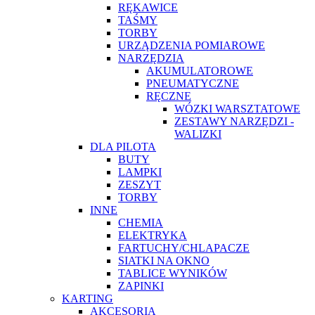
RĘKAWICE
TAŚMY
TORBY
URZĄDZENIA POMIAROWE
NARZĘDZIA
AKUMULATOROWE
PNEUMATYCZNE
RĘCZNE
WÓZKI WARSZTATOWE
ZESTAWY NARZĘDZI -
WALIZKI
DLA PILOTA
BUTY
LAMPKI
ZESZYT
TORBY
INNE
CHEMIA
ELEKTRYKA
FARTUCHY/CHLAPACZE
SIATKI NA OKNO
TABLICE WYNIKÓW
ZAPINKI
KARTING
AKCESORIA