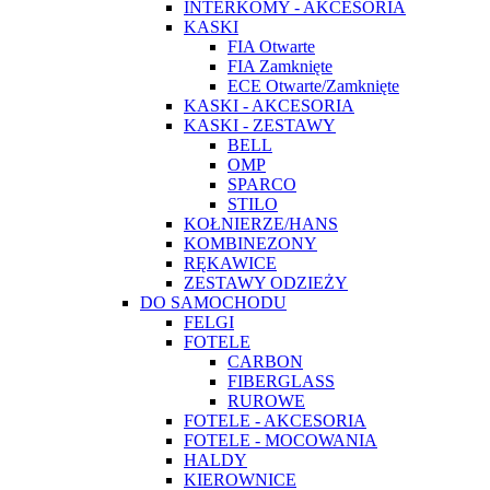
INTERKOMY - AKCESORIA
KASKI
FIA Otwarte
FIA Zamknięte
ECE Otwarte/Zamknięte
KASKI - AKCESORIA
KASKI - ZESTAWY
BELL
OMP
SPARCO
STILO
KOŁNIERZE/HANS
KOMBINEZONY
RĘKAWICE
ZESTAWY ODZIEŻY
DO SAMOCHODU
FELGI
FOTELE
CARBON
FIBERGLASS
RUROWE
FOTELE - AKCESORIA
FOTELE - MOCOWANIA
HALDY
KIEROWNICE