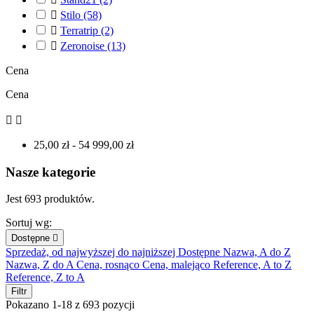

Stilo
(58)

Terratrip
(2)

Zeronoise
(13)
Cena
Cena


25,00 zł - 54 999,00 zł
Nasze kategorie
Jest 693 produktów.
Sortuj wg:
Dostępne

Sprzedaż, od najwyższej do najniższej
Dostępne
Nazwa, A do Z
Nazwa, Z do A
Cena, rosnąco
Cena, malejąco
Reference, A to Z
Reference, Z to A
Filtr
Pokazano 1-18 z 693 pozycji