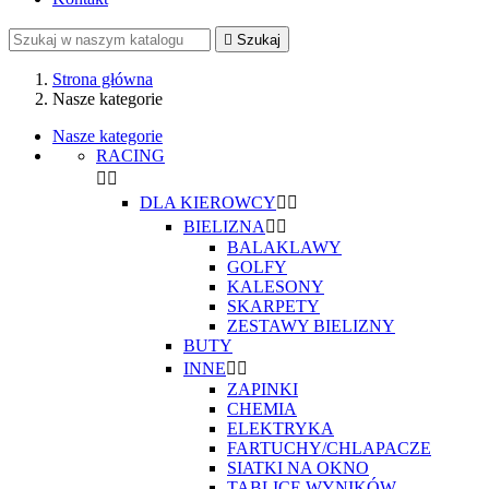

Szukaj
Strona główna
Nasze kategorie
Nasze kategorie
RACING


DLA KIEROWCY


BIELIZNA


BALAKLAWY
GOLFY
KALESONY
SKARPETY
ZESTAWY BIELIZNY
BUTY
INNE


ZAPINKI
CHEMIA
ELEKTRYKA
FARTUCHY/CHLAPACZE
SIATKI NA OKNO
TABLICE WYNIKÓW