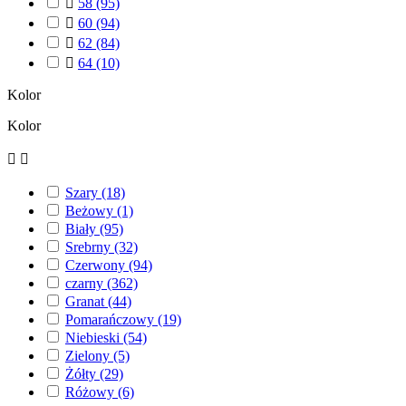

58
(95)

60
(94)

62
(84)

64
(10)
Kolor
Kolor


Szary
(18)
Beżowy
(1)
Biały
(95)
Srebrny
(32)
Czerwony
(94)
czarny
(362)
Granat
(44)
Pomarańczowy
(19)
Niebieski
(54)
Zielony
(5)
Żółty
(29)
Różowy
(6)