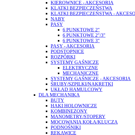
KIEROWNICE - AKCESORIA
KLATKI BEZPIECZEŃSTWA
KLATKI BEZPIECZEŃSTWA - AKCES
NABY
PASY
6 PUNKTOWE 2"
6 PUNKTOWE 2"/3"
6 PUNKTOWE 3"
PASY - AKCESORIA
PODSTOPNICE
ROZPÓRKI
SYSTEMY GAŚNICZE
ELEKTRYCZNE
MECHANICZNE
SYSTEMY GAŚNICZE - AKCESORIA
ŚRUBY/SZPILKI/NAKRĘTKI
UKŁAD HAMULCOWY
DLA MECHANIKA
BUTY
HAKI HOLOWNICZE
KOMBINEZONY
MANOMETRY/STOPERY
MOCOWANIA KOŁA/KLUCZA
PODNOŚNIKI
RĘKAWICE