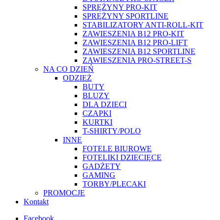
SPRĘŻYNY PRO-KIT
SPRĘŻYNY SPORTLINE
STABILIZATORY ANTI-ROLL-KIT
ZAWIESZENIA B12 PRO-KIT
ZAWIESZENIA B12 PRO-LIFT
ZAWIESZENIA B12 SPORTLINE
ZAWIESZENIA PRO-STREET-S
NA CO DZIEŃ
ODZIEŻ
BUTY
BLUZY
DLA DZIECI
CZAPKI
KURTKI
T-SHIRTY/POLO
INNE
FOTELE BIUROWE
FOTELIKI DZIECIĘCE
GADŻETY
GAMING
TORBY/PLECAKI
PROMOCJE
Kontakt
Facebook