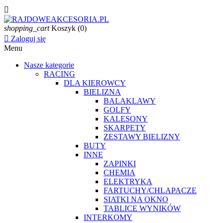

shopping_cart
Koszyk
(0)

Zaloguj się
Menu
Nasze kategorie
RACING
DLA KIEROWCY
BIELIZNA
BALAKLAWY
GOLFY
KALESONY
SKARPETY
ZESTAWY BIELIZNY
BUTY
INNE
ZAPINKI
CHEMIA
ELEKTRYKA
FARTUCHY/CHLAPACZE
SIATKI NA OKNO
TABLICE WYNIKÓW
INTERKOMY