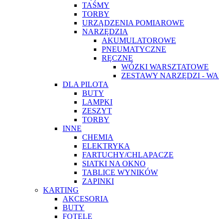
TAŚMY
TORBY
URZĄDZENIA POMIAROWE
NARZĘDZIA
AKUMULATOROWE
PNEUMATYCZNE
RĘCZNE
WÓZKI WARSZTATOWE
ZESTAWY NARZĘDZI - WA
DLA PILOTA
BUTY
LAMPKI
ZESZYT
TORBY
INNE
CHEMIA
ELEKTRYKA
FARTUCHY/CHLAPACZE
SIATKI NA OKNO
TABLICE WYNIKÓW
ZAPINKI
KARTING
AKCESORIA
BUTY
FOTELE