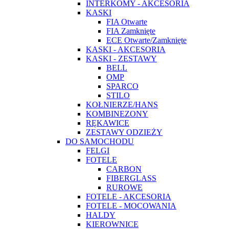
INTERKOMY - AKCESORIA
KASKI
FIA Otwarte
FIA Zamknięte
ECE Otwarte/Zamknięte
KASKI - AKCESORIA
KASKI - ZESTAWY
BELL
OMP
SPARCO
STILO
KOŁNIERZE/HANS
KOMBINEZONY
RĘKAWICE
ZESTAWY ODZIEŻY
DO SAMOCHODU
FELGI
FOTELE
CARBON
FIBERGLASS
RUROWE
FOTELE - AKCESORIA
FOTELE - MOCOWANIA
HALDY
KIEROWNICE