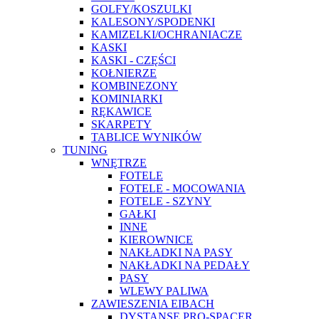
GOLFY/KOSZULKI
KALESONY/SPODENKI
KAMIZELKI/OCHRANIACZE
KASKI
KASKI - CZĘŚCI
KOŁNIERZE
KOMBINEZONY
KOMINIARKI
RĘKAWICE
SKARPETY
TABLICE WYNIKÓW
TUNING
WNĘTRZE
FOTELE
FOTELE - MOCOWANIA
FOTELE - SZYNY
GAŁKI
INNE
KIEROWNICE
NAKŁADKI NA PASY
NAKŁADKI NA PEDAŁY
PASY
WLEWY PALIWA
ZAWIESZENIA EIBACH
DYSTANSE PRO-SPACER